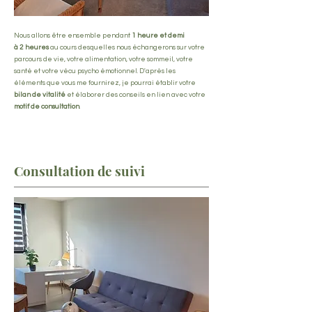
Nous allons être ensemble pendant
1 heure et demi
à 2 heures
au cours desquelles nous échangerons sur votre
parcours de vie, votre alimentation, votre sommeil, votre
santé et votre vécu psycho émotionnel. D'après les
éléments que vous me fournirez, je pourrai établir votre
bilan de vitalité
et élaborer des conseils en lien avec votre
motif de consultation
.
Consultation de suivi