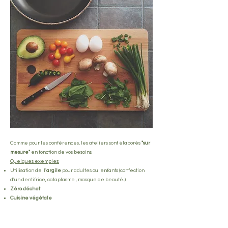
Comme pour les conférences, les ateliers sont élaborés
"sur
mesure"
en fonction de vos besoins.
Quelques exemples:
Utilisation de l'
argile
pour adultes ou enfants (confection
d'un dentifrice, cataplasme , masque de beauté...)
Zéro déchet
Cuisine végétale