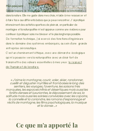
Mon parcours:
Depuis toujours, je trouve mon équilibre, tant physique qu'émotionnel
dans la nature. Elle me guide dans mes choix, m'aide à me ressourcer et
à faire face aux différents bobos que je peux rencontrer. J' ai pratiqué
intensément des activités sportives de plein air, en particulier de
montagne et la naturopathie m'est apparue comme une évidence pour
continuer à pratiquer sans me blesser et le plus longtemps possible.
De formation technique, j'ai exercé des fonctions d'ingénieure
dans le domaine des systèmes embarqués, au sein d'une grande
entreprise aéronautique.
C'est un cheminement éthique, avec une démarche écologique
qui m'a poussée vers la naturopathie avec un désir fort de
transmettre des valeurs essentielles
à mes yeux :
le respect
de
l'humain et de la nature.
« J’aime la montagne, courir, voler, skier, randonner,
cueillir et déguster myrtilles et framboises le long des
sentiers, les voyages, l'aventure, les saisons très
marquées, les espaces infinis et désertiques mais aussi les
forêts denses et luxuriantes, le dépassement de soi, la
solitude mais aussi les soirées conviviales avec les copains,
la cannelle et la coriandre, les romans d'espionnage et
récits de montagne, les films psychologiques, la musique
et la danse ...»
Ce que m'a apporté la