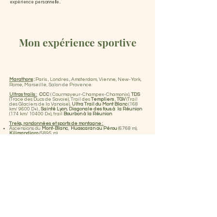
expérience personnelle
.
Mon expérience sportive
Marathons
:
Paris , Londres , Amsterdam, Vienne, New-York,
Rome, Marseille, Salon de Provence.
Ultras trails :
CCC
( Courmayeur-Champex-Chamonix),
TDS
(Trace des Ducs de Savoie), Trail des
Templiers
,
TGV
(Trail
des Glaciers de la Vanoise),
Ultra Trail du Mont Blanc
(168
km/ 9600 D+) ,
Sainté Lyon
,
Diagonale des fous à la Réunion
(174 km/ 10400 D+), trail
Bourbon à la Réunion
Treks, randonnées et sports de montagne :
Ascensions du
Mont-Blanc
,
Huascaran au Pérou
(6768 m),
Kilimandjaro
(5895 m)
Randonnées et raids à ski :
Bernina, Ortles, Chamonix-
Zermatt ...
Trekkings au Pérou, Bolivie, Népal
...
Parapente
: vols dans le
Sahara, Maroc et vols montagne
(Mont blanc du Tacul, Cime du Vallon ...)