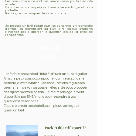
Les consultations ne sont pas remboursées par la Sécurité
sociale.
Certaines mutuelles proposent une prise en charge totale ou
partielle.
Renseignez vous auprès de votre mutuelle.
Tarif réduit
Je propose un tarif réduit pour les personnes en recherche
d’emploi ou bénéficiant du RSA ainsi qu'aux étudiants.
N'hésitez pas à aborder la question lors de la prise de
rendez-vous.
Offre de
packs
Les forfaits présentent l'intérêt d'avoir un suivi régulier.
Ainsi, je peux vous accompagner au mieux sur cette
période, à votre rythme. Ces consultations régulières
permettent de voir où vous en êtes et de vous proposer
des ajustements si besoin. Je me rends également
disponible par SMS/ mails pour répondre à vos
questions/ demandes.
Et puis bien sûr , ces forfaits sont plus avantageux
question tarif !
Pack "Objectif sportif"